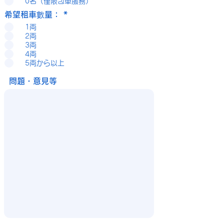
0名（僅限包車服務）
希望租車數量：
*
1両
2両
3両
4両
5両から以上
問題・意見等