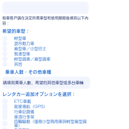
租車客戶請在決定所需車型和使用期限後填寫以下內
容：
希望的車型：
輕型車
混合動力車
廂型車／小型巴士
緊湊型車
輕型貨車／廂型貨車
其他
乗車人数・その他車種
レンタカー追加オプションを選択：
ETC車載
衛星導航（GPS）
行車記錄儀
車頂行李架
四輪驅動（僅限小型商用車與輕型廂型貨
車）